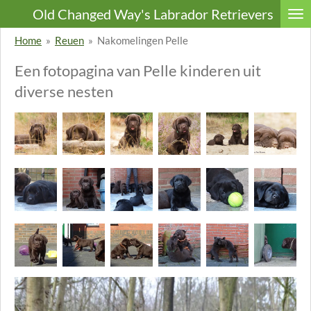
Old Changed Way's Labrador Retrievers
Ga
direct
Home
»
Reuen
»
Nakomelingen Pelle
naar
Een fotopagina van Pelle kinderen uit
de
diverse nesten
hoofdinhoud