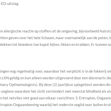
n ED-uitslag.
n allergische reactie op stoffen uit de omgeving, bijvoorbeeld huissto
hten geven over het hele lichaam, maar voornamelijk aan de poten, in 
ekken tot bloedens toe kapot bijten, likken en krabben. Er kunnen oo
gen nog regelmatig voor, waardoor het verplicht is in de fokkerij o
KN geldig en kan alleen worden uitgevoerd door een dierenarts die a
ary Opthalmologists). Bij deze (2) jaarlijkse spiegeltest worden di
de ooglens waardoor het zicht vermindert met meestal blindheid als ei
 het netvlies niet goed aan elkaar vastzitten; 3. Entropion, Oogaan
ctropion Oogaandoening waarbij het onderste ooglid naar buiten krul