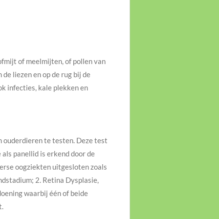
fmijt of meelmijten, of pollen van
de liezen en op de rug bij de
k infecties, kale plekken en
m ouderdieren te testen. Deze test
ls panellid is erkend door de
verse oogziekten uitgesloten zoals
ndstadium; 2. Retina Dysplasie,
doening waarbij één of beide
t.