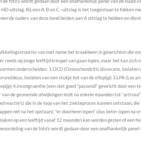
an de foto’s wordt gedaan door een onafhankelijk panel van de Raad v
 HD-uitslag. Bij een A, B en C –uitslag is het toegestaan te fokken m
ienen de ouders van deze hond beiden aan A uitslag te hebben en die
wikkelingsstoornis van met name het kraakbeen in gewrichten die ond
r reeds op jonge leeftijd kreupel van gaan lopen, maar het kan zich o
 vormen onderscheiden: 1.OCD (Osteochondritis dissecans, loslaten 
onoïdeus, loslaten van een stukje bot van de ellepijp) 3.LPA (Los pr
epijp) 4.Incongruentie (een niet goed "passend" gewricht door een te 
r van de genoemde afwijkingen leidt na enkele maanden tot "artrose"
treactie's) die in de loop van het ziekteproces kunnen ontstaan, die
appen net na het opstaan), "er doorheen lopen" (dus beter lopen na eni
 maken op een leeftijd vanaf 12 maanden kan worden gezien of een ho
e beoordeling van de foto’s wordt gedaan door een onafhankelijk pane