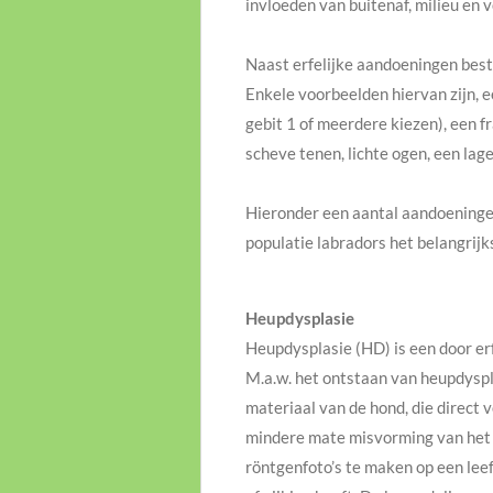
invloeden van buitenaf, milieu en
Naast erfelijke aandoeningen bes
Enkele voorbeelden hiervan zijn, e
gebit 1 of meerdere kiezen), een f
scheve tenen, lichte ogen, een lag
Hieronder een aantal aandoeningen
populatie labradors het belangrijks
Heupdysplasie
Heupdysplasie (HD) is een door er
M.a.w. het ontstaan van heupdysp
materiaal van de hond, die direct 
mindere mate misvorming van het h
röntgenfoto’s te maken op een lee