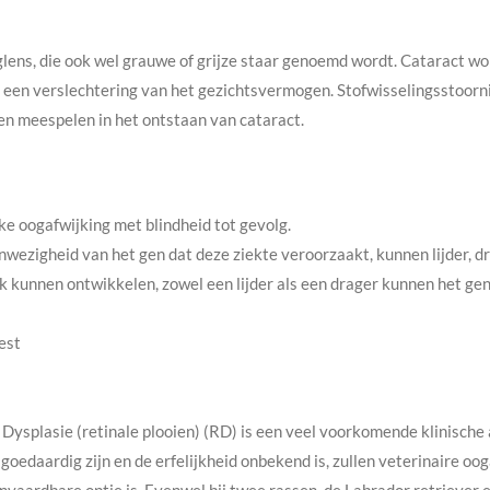
glens, die ook wel grauwe of grijze staar genoemd wordt. Cataract wo
ot een verslechtering van het gezichtsvermogen. Stofwisselingsstoor
nen meespelen in het ontstaan van cataract.
jke oogafwijking met blindheid tot gevolg.
ezigheid van het gen dat deze ziekte veroorzaakt, kunnen lijder, drage
ijk kunnen ontwikkelen, zowel een lijder als een drager kunnen het g
est
 Dysplasie (retinale plooien) (RD) is een veel voorkomende klinische
oedaardig zijn en de erfelijkheid onbekend is, zullen veterinaire oo