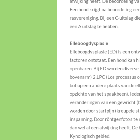
afwijking heeft. De beoordeling v
Een hond krijgt na beoordeling een
rasvereniging. Bij een C-uitslag d
een A uitslag te hebben.
Elleboogdysplasie
Elleboogdysplasie (ED) is een ont
factoren ontstaat. Een hond kan hie
openbaren. Bij ED worden diverse
bovenarm) 2.LPC (Los processus cor
bot op een andere plaats van de ell
opzichte van het spaakbeen). Iede
veranderingen van een gewricht (bo
worden door startpijn (kreupele st
inspanning. Door röntgenfoto’s te
dan wel al een afwijking heeft. D
Kynologisch gebied.