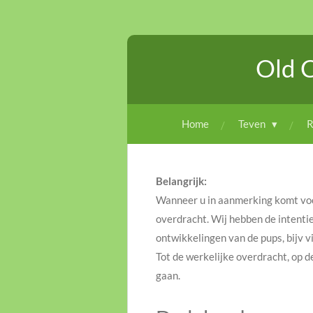
Ga
direct
naar
Old 
de
hoofdinhoud
Home
Teven
R
Belangrijk:
Wanneer u in aanmerking komt voor 
overdracht. Wij hebben de intenti
ontwikkelingen van de pups, bijv vi
Tot de werkelijke overdracht, op d
gaan.