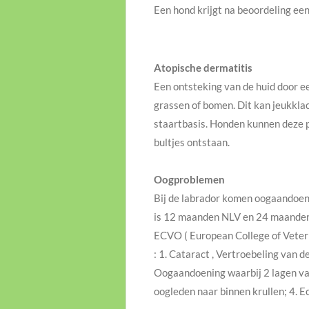
Een hond krijgt na beoordeling ee
Atopische dermatitis
Een ontsteking van de huid door ee
grassen of bomen. Dit kan jeukklac
staartbasis. Honden kunnen deze pl
bultjes ontstaan.
Oogproblemen
Bij de labrador komen oogaandoenin
is 12 maanden NLV en 24 maanden L
ECVO ( European College of Veterin
: 1. Cataract , Vertroebeling van 
Oogaandoening waarbij 2 lagen van
oogleden naar binnen krullen; 4. E