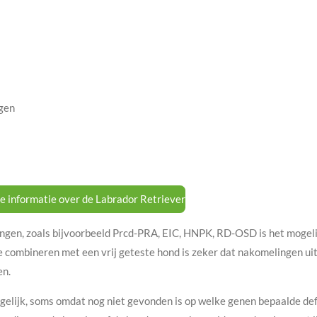
ngen
ke informatie over de Labrador Retriever
ingen, zoals bijvoorbeeld Prcd-PRA, EIC, HNPK, RD-OSD is het mogeli
te combineren met een vrij geteste hond is zeker dat nakomelingen uit 
en.
ogelijk, soms omdat nog niet gevonden is op welke genen bepaalde d