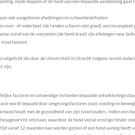
 voeding, mede bepalen of de hond aan een bepaalde aandoening gaat l
taan ook aangeboren afwijkingen en schoonheidsfouten
en over- of onderbeet (de tanden scharen niet goed), een incompleet 
ranse stand van de voorpoten (de hond draait zijn ellebogen naar buit
e staartaanzet.
 uitgelicht die door de Universiteit in Utrecht volgens recent onde
t zijn.
felijke factoren en uitwendige invloeden bepaalde ontwikkelingssto
lasie wordt bepaald door omgevingsfactoren zoals voeding en bewegi
verband houdt met de gezondheid van zijn (voor)ouders. Indien een hon
eupgewricht ontstaan, waardoor de hond veelal ernstige hinder onde
ftijd vanaf 12 maanden kan worden gezien of een hond aanleg heeft vo