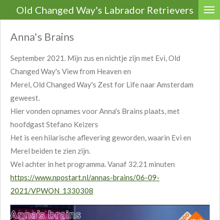
Old Changed Way's Labrador Retrievers
Ga
direct
Anna's Brains
naar
de
September 2021. Mijn zus en nichtje zijn met Evi, Old
hoofdinhoud
Changed Way's View from Heaven en
Merel, Old Changed Way's Zest for Life naar Amsterdam
geweest.
Hier vonden opnames voor Anna's Brains plaats, met
hoofdgast Stefano Keizers
Het is een hilarische aflevering geworden, waarin Evi en
Merel beiden te zien zijn.
Wel achter in het programma. Vanaf 32.21 minuten
https://www.npostart.nl/annas-brains/06-09-
2021/VPWON_1330308