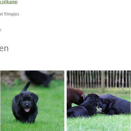
e.nijkamp
at filmpjes
e
ken