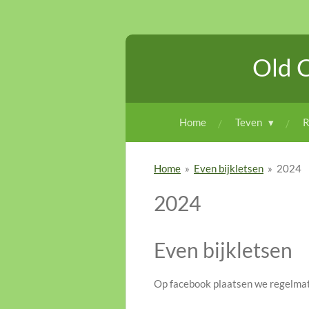
Ga
direct
naar
Old 
de
hoofdinhoud
Home
Teven
R
Home
»
Even bijkletsen
»
2024
2024
Even bijkletsen
Op facebook plaatsen we regelmati