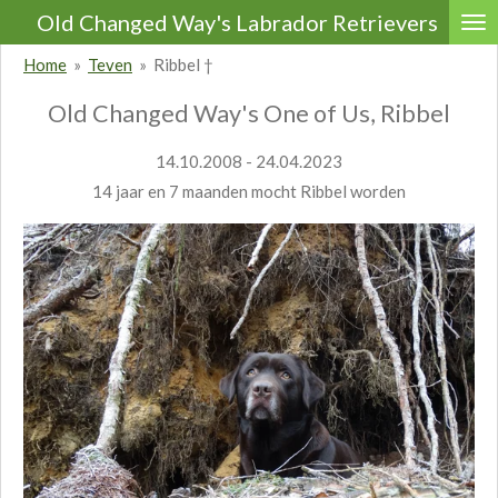
Old Changed Way's Labrador Retrievers
Ga
direct
Home
»
Teven
»
Ribbel †
naar
Old Changed Way's One of Us, Ribbel
de
hoofdinhoud
14.10.2008 - 24.04.2023
14 jaar en 7 maanden mocht Ribbel worden