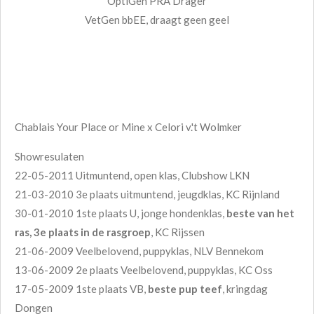
OptiGen PRA Drager
VetGen bbEE, draagt geen geel
Chablais Your Place or Mine x Celori v.'t Wolmker
Showresulaten
22-05-2011 Uitmuntend, open klas, Clubshow LKN
21-03-2010 3e plaats uitmuntend, jeugdklas, KC Rijnland
30-01-2010 1ste plaats U, jonge hondenklas,
beste van het
ras, 3e plaats in de rasgroep
, KC Rijssen
21-06-2009 Veelbelovend, puppyklas, NLV Bennekom
13-06-2009 2e plaats Veelbelovend, puppyklas, KC Oss
17-05-2009 1ste plaats VB,
beste pup teef
, kringdag
Dongen