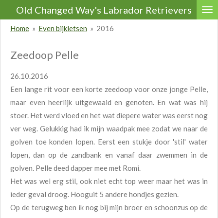
Old Changed Way's Labrador Retrievers
Ga
direct
Home
»
Even bijkletsen
»
2016
naar
de
Zeedoop Pelle
hoofdinhoud
26.10.2016
Een lange rit voor een korte zeedoop voor onze jonge Pelle,
maar even heerlijk uitgewaaid en genoten. En wat was hij
stoer. Het werd vloed en het wat diepere water was eerst nog
ver weg. Gelukkig had ik mijn waadpak mee zodat we naar de
golven toe konden lopen. Eerst een stukje door 'stil' water
lopen, dan op de zandbank en vanaf daar zwemmen in de
golven. Pelle deed dapper mee met Romi.
Het was wel erg stil, ook niet echt top weer maar het was in
ieder geval droog. Hooguit 5 andere hondjes gezien.
Op de terugweg ben ik nog bij mijn broer en schoonzus op de