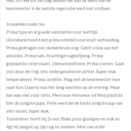
Met zo'n eerste verslag hebben we aan de wens van de
keurmeester in de laatste regel uiteraard niet voldaan.
4 maanden oude reu
Prima type en al goede substantie voor leeftijd.
Uitstekend hoofd met prima schedel/voorsnuit verhouding.
Prima gedragen oor, donkerbruin oog. Gebit volop aan het
wisselen. Prima hals. Krachtige rugbelijning. Prima
geplaatste otterstaart. Uitmuntend bone. Prima voeten. Gaat
vlot door de ring. Iets ondergeschoven achter. Super leuk
temperament. Prima conditie. Mag met de keurmeester mee
naar huis Daarna was het lang wachten op de erering. Maar
dat was niet voor niets. Mevrouw Hensema-vd Weij plaatste
hier de jongste pups. Pelle werd derde beste jongste pup van
alle rassen. Super leuk.
Tussendoor heeft hij 2x een flinke poos geslapen en ook nu
ligt hij languit op zijn rug te snurken. Moe van al die